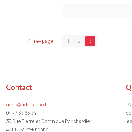
Prev page
1
2
3
Contact
Q
adac@adac.asso.fr
L’
04 77 33 65 34
pe
35 Rue Pierre et Dominique Ponchardier
le
42100 Saint-Étienne