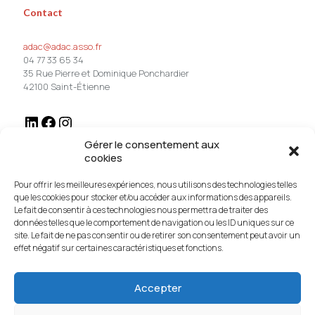
Contact
adac@adac.asso.fr
04 77 33 65 34
35 Rue Pierre et Dominique Ponchardier
42100 Saint-Étienne
Gérer le consentement aux
cookies
Pour offrir les meilleures expériences, nous utilisons des technologies telles
que les cookies pour stocker et/ou accéder aux informations des appareils.
Qui sommes-nous ?
Le fait de consentir à ces technologies nous permettra de traiter des
données telles que le comportement de navigation ou les ID uniques sur ce
site. Le fait de ne pas consentir ou de retirer son consentement peut avoir un
L’ADAC est une équipe pluridisciplinaire composée de personnes
effet négatif sur certaines caractéristiques et fonctions.
salariées réalisant les missions et animant les formations...
En
savoir plus
Accepter