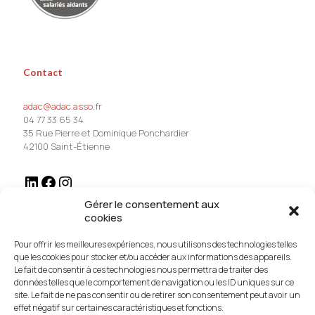
Contact
adac@adac.asso.fr
04 77 33 65 34
35 Rue Pierre et Dominique Ponchardier
42100 Saint-Étienne
Gérer le consentement aux
cookies
Pour offrir les meilleures expériences, nous utilisons des technologies telles
que les cookies pour stocker et/ou accéder aux informations des appareils.
Qui sommes-nous ?
Le fait de consentir à ces technologies nous permettra de traiter des
données telles que le comportement de navigation ou les ID uniques sur ce
site. Le fait de ne pas consentir ou de retirer son consentement peut avoir un
L’ADAC est une équipe pluridisciplinaire composée de personnes
effet négatif sur certaines caractéristiques et fonctions.
salariées réalisant les missions et animant les formations...
En